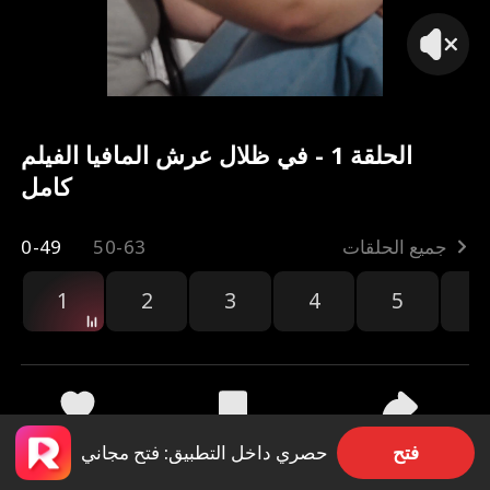
الحلقة 1 - في ظلال عرش المافيا الفيلم
كامل
جميع الحلقات
50-63
0-49
1
2
3
4
5
6
مشاركة
54.7k
7.2k
فتح
حصري داخل التطبيق: فتح مجاني