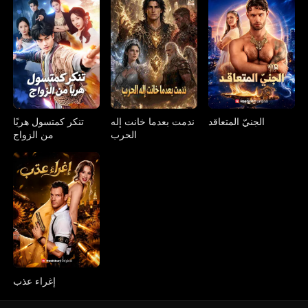
الجنيّ المتعاقد
ندمت بعدما خانت إله
تنكر كمتسول هربًا
الحرب
من الزواج
إغراء عذب