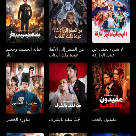
لا شيء يخفى عن
من الصفر إلى الألفا:
خيانة الخطيبة وجحيم
عيني الخارقة
عودة ملك الذئاب
الثأر
مقيدون بالحب
حُبّ مُقيّد بالشرف
مناورة الخصي