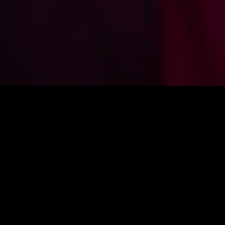
0
:
رصيد
60
:
السعر
VIP: افتح جميع المسلسلات مجانًا
تجديد تلقائي. إلغاء في أي وقت.
26% خصم
VIP أسبوعي
$
14.99
$
19.99
$14.99 لـالأسبوع الأول، ثم $19.99/أسبوع. يمكن الإلغاء في أي وقت.
جودة عالية 1080p
مشاهدة غير محدودة