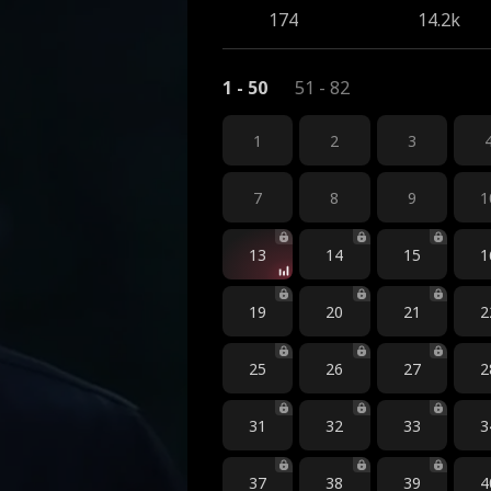
174
14.2k
1 - 50
51 - 82
1
2
3
7
8
9
1
13
14
15
1
19
20
21
2
25
26
27
2
31
32
33
3
37
38
39
4