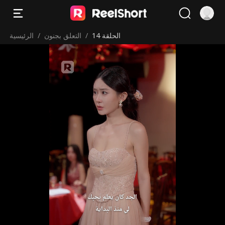
الحلقة 14
/
التعلق بجنون
/
الرئيسية
‫لي منذ البداية‬