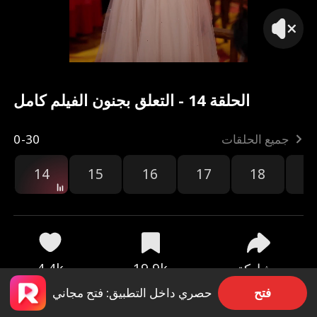
الحلقة 14 - التعلق بجنون الفيلم كامل
جميع الحلقات
0-30
14
15
16
17
18
1
مشاركة
19.9k
4.4k
فتح
حصري داخل التطبيق: فتح مجاني