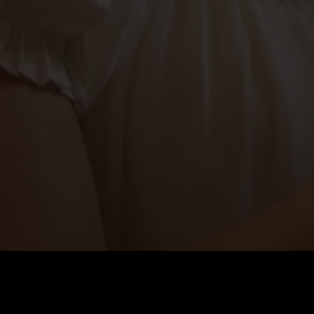
0
:
رصيد
60
:
السعر