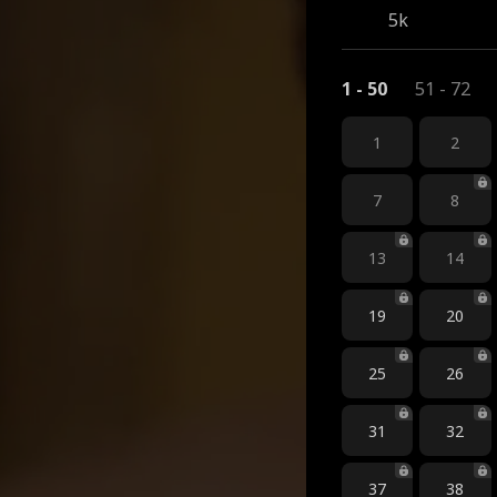
5k
1 - 50
51 - 72
1
2
7
8
13
14
19
20
25
26
31
32
37
38