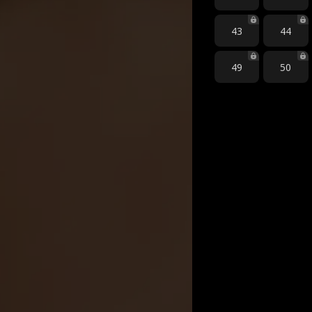
43
44
49
50