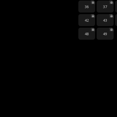
36
37
42
43
48
49