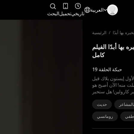
العربية
تاريخي
تحميل
البحث
بره بها أبدًا
/
الرئيسية
تخبره بها أبدًا الفيلم
كامل
حبكة الحلقة 19
لأول إيستون بلاك قبل
حملت منه! الآن أصبح هو
ر كارولين! هل ستخبر
المشاعر
حديث
طفي
رومانسي