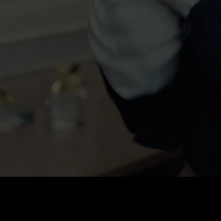
0
:
رصيد
60
:
السعر