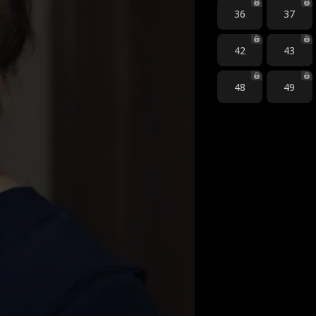
36
37
42
43
48
49