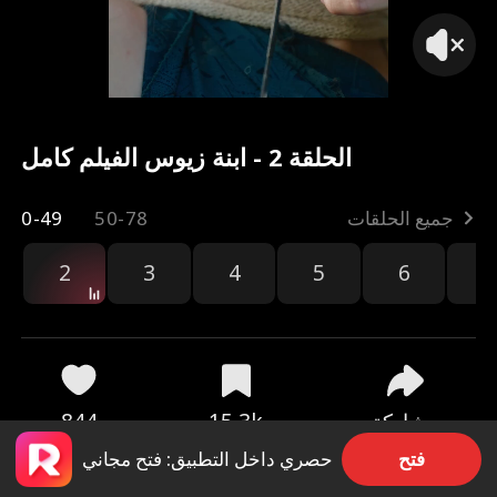
الحلقة 2 - ابنة زيوس الفيلم كامل
جميع الحلقات
50-78
0-49
2
3
4
5
6
7
مشاركة
15.3k
844
فتح
حصري داخل التطبيق: فتح مجاني