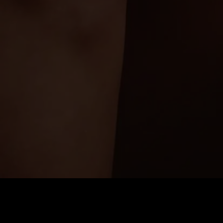
0
:
رصيد
60
:
السعر