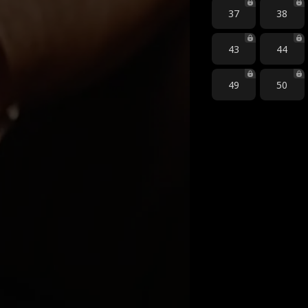
37
38
43
44
49
50