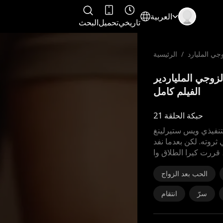
العربية
تاريخي
تحميل
البحث
جي المليارد
/
الرئيسية
ير
دوجة لزوجي الملياردير
الفيلم كامل
حبكة الحلقة 21
لتنفيذي ويس ستيرلينغ
 ثروته. لكن بعدما نفد
 قررت كيرا الطلاق وا
الحب بعد الزواج
سرّ
انتقام