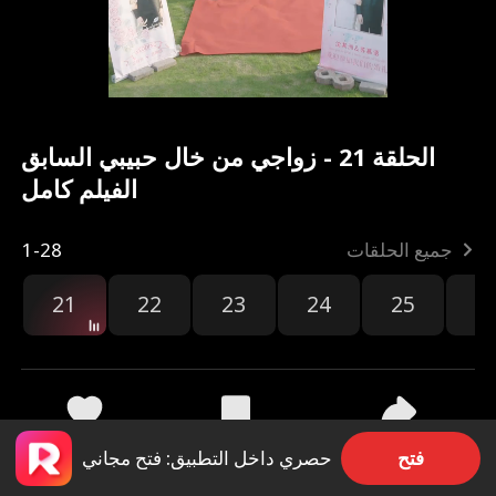
الحلقة 21 - زواجي من خال حبيبي السابق
الفيلم كامل
جميع الحلقات
1-28
21
22
23
24
25
2
مشاركة
9.5k
506
فتح
حصري داخل التطبيق: فتح مجاني