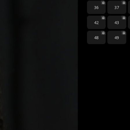
36
37
42
43
48
49