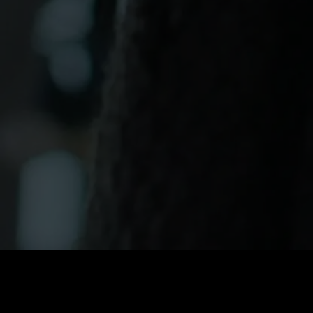
0
:
رصيد
60
:
السعر