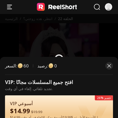
الحلقة 22
/
انتظر، هذه زوجتي؟
/
الرئيسية
0
:
رصيد
60
:
السعر
VIP: افتح جميع المسلسلات مجانًا
هذه حلقة مدفوعة. يرجى فتح القفل
تجديد تلقائي. إلغاء في أي وقت.
للمشاهدة.
26% خصم
VIP أسبوعي
$
14.99
60
فتح القفل الآن
$
19.99
$14.99 لـالأسبوع الأول، ثم $19.99/أسبوع. يمكن الإلغاء في أي وقت.