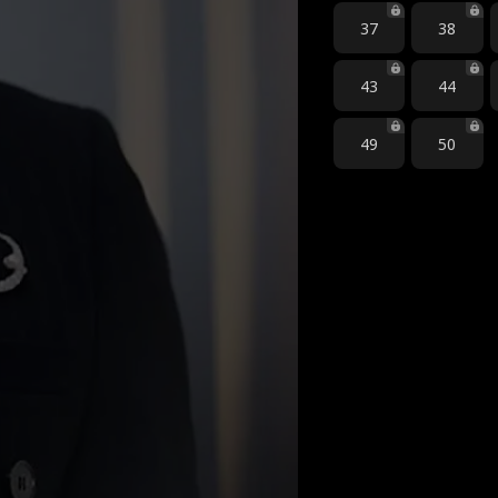
37
38
43
44
49
50