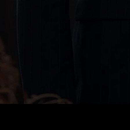
0
:
رصيد
60
:
السعر