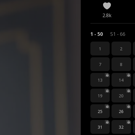
2.8k
1 - 50
51 - 66
1
2
7
8
13
14
19
20
25
26
31
32