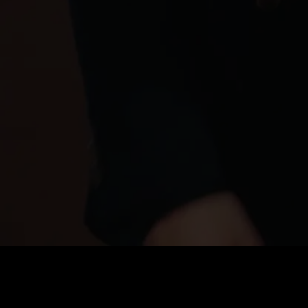
0
:
رصيد
60
:
السعر