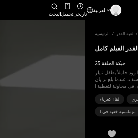
العربية
تاريخي
تحميل
البحث
/
لعبة القدر
/
الرئيسية
حبكة الحلقة 25
وود حاملاً بطفل تايلر
لأسف، عندما بلغ برايان
 في محاولة لتغطية ا
ري
لقاء كغرباء
رومانسية خفية في ا
لمكتب