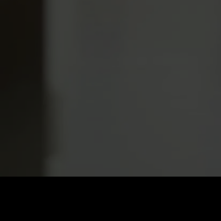
0
:
رصيد
60
:
السعر