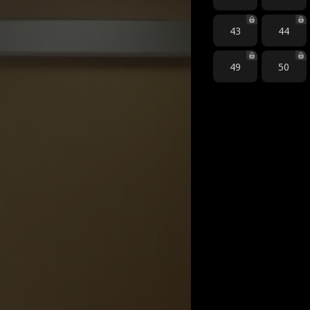
43
44
49
50