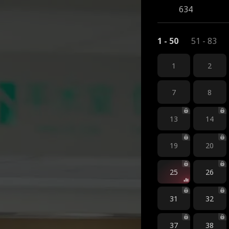
634
1 - 50
51 - 83
1
2
7
8
13
14
19
20
25
26
31
32
37
38