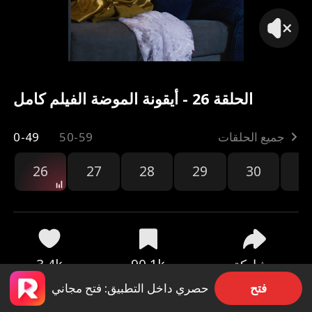
الحلقة 26 - أيقونة الموضة الفيلم كامل
جميع الحلقات
50-59
0-49
26
27
28
29
30
3
مشاركة
90.1k
3.4k
فتح
حصري داخل التطبيق: فتح مجاني