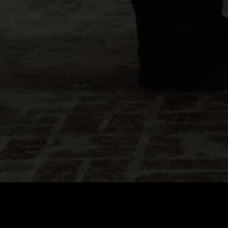
0
:
رصيد
60
:
السعر