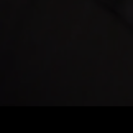
0
:
رصيد
60
:
السعر