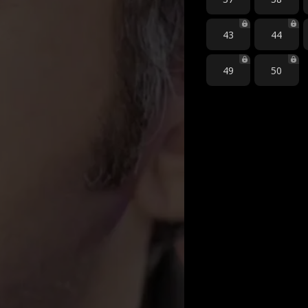
43
44
49
50