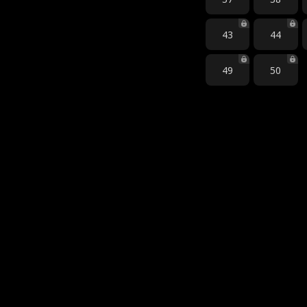
43
44
49
50