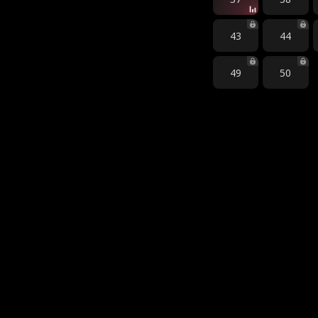
43
44
49
50