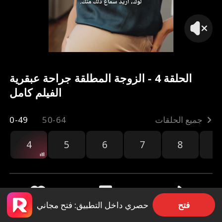
لوك، أريد سماع ذلك منك.
الحلقة 4 - الزوجة المطلقة جراحة عبقرية
الفيلم كامل
جميع الحلقات
50-64
0-49
4
5
6
7
8
9
فتح
حصري داخل التطبيق: فتح مجاني
مشاركة
9.1k
1k