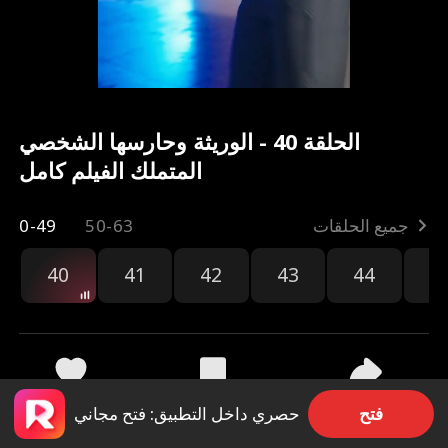
الحلقة 40 - الوريثة وحارسها الشخصي
المتملك الفيلم كامل
جميع الحلقات
50-63
0-49
40
41
42
43
44
4
مشاركة
62.5k
2.2k
فتح
حصري داخل التطبيق: فتح مجاني