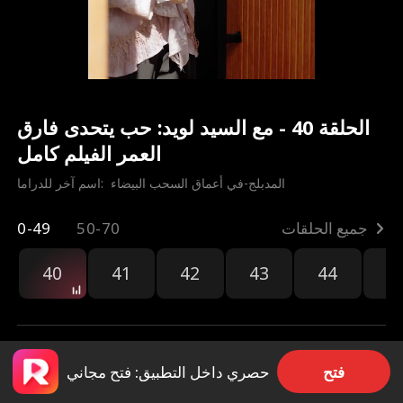
الحلقة 40 - مع السيد لويد: حب يتحدى فارق
العمر الفيلم كامل
المدبلج-في أعماق السحب البيضاء
اسم آخر للدراما:  
جميع الحلقات
50-70
0-49
40
41
42
43
44
4
فتح
حصري داخل التطبيق: فتح مجاني
مشاركة
207.2k
6.7k