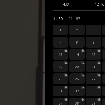
439
12.4k
1 - 50
51 - 87
1
2
3
7
8
9
13
14
15
19
20
21
25
26
27
31
32
33
37
38
39