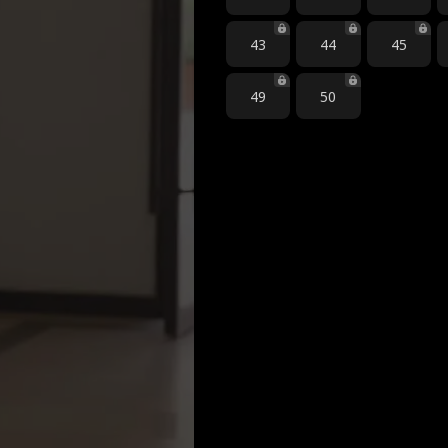
43
44
45
49
50