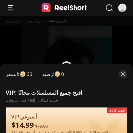
الحلقة 44
/
لعبة القدر
/
الرئيسية
0
:
رصيد
60
:
السعر
VIP: افتح جميع المسلسلات مجانًا
هذه حلقة مدفوعة. يرجى فتح القفل
تجديد تلقائي. إلغاء في أي وقت.
للمشاهدة.
26% خصم
VIP أسبوعي
$
14.99
60
فتح القفل الآن
$
19.99
$14.99 لـالأسبوع الأول، ثم $19.99/أسبوع. يمكن الإلغاء في أي وقت.