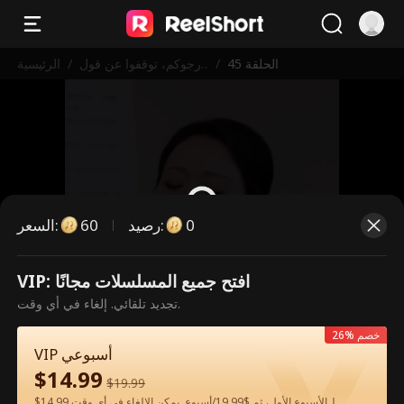
الحلقة 45
/
أرجوكم، توقفوا عن قول
/
الرئيسية
أحبك
0
:
رصيد
60
:
السعر
VIP: افتح جميع المسلسلات مجانًا
هذه حلقة مدفوعة. يرجى فتح القفل
تجديد تلقائي. إلغاء في أي وقت.
للمشاهدة.
26% خصم
VIP أسبوعي
$
14.99
60
فتح القفل الآن
$
19.99
$14.99 لـالأسبوع الأول، ثم $19.99/أسبوع. يمكن الإلغاء في أي وقت.