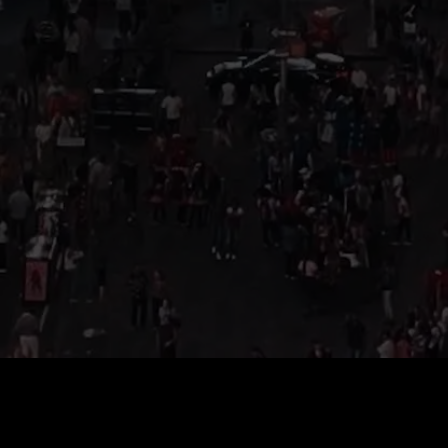
0
:
رصيد
60
:
السعر