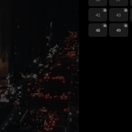
42
43
48
49