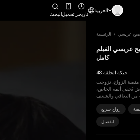
العربية
تاريخي
تحميل
البحث
 أصبح عريسي
/
الرئيسية
رب أصبح عريسي الفيلم
كامل
حبكة الحلقة 48
 منصة الزواج، تزوجت
ض يُخفي ألمه الخاص،
فية
زواج سريع
انفصال