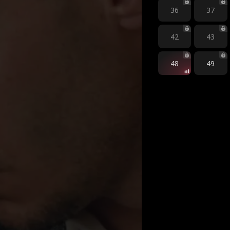
36
37
42
43
48
49