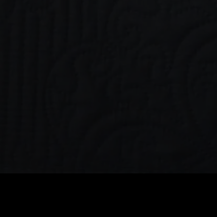
0
:
رصيد
60
:
السعر