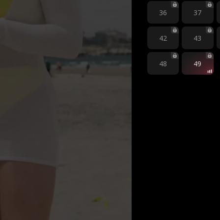
36
37
42
43
48
49