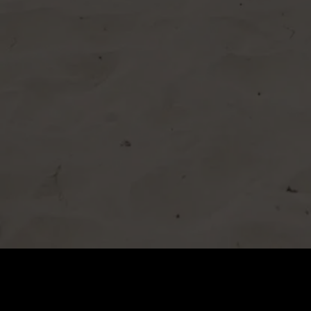
0
:
رصيد
60
:
السعر