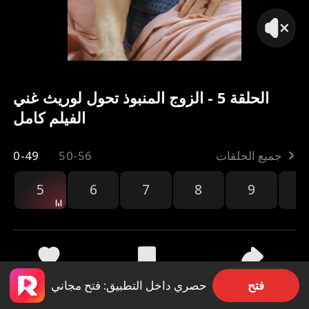
الحلقة 5 - الزوج المنبوذ تحول لوريث غني
الفيلم كامل
جميع الحلقات
50-56
0-49
5
6
7
8
9
1
مشاركة
10.4k
899
فتح
حصري داخل التطبيق: فتح مجاني