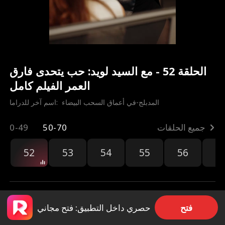
الحلقة 52 - مع السيد لويد: حب يتحدى فارق
العمر الفيلم كامل
المدبلج-في أعماق السحب البيضاء
اسم آخر للدراما:  
جميع الحلقات
50-70
0-49
52
53
54
55
56
5
فتح
حصري داخل التطبيق: فتح مجاني
مشاركة
207.2k
5.1k