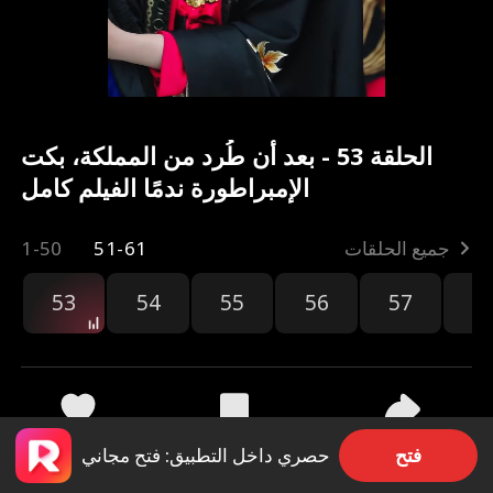
الحلقة 53 - بعد أن طُرد من المملكة، بكت
الإمبراطورة ندمًا الفيلم كامل
جميع الحلقات
51-61
1-50
53
54
55
56
57
5
مشاركة
16.8k
327
فتح
حصري داخل التطبيق: فتح مجاني