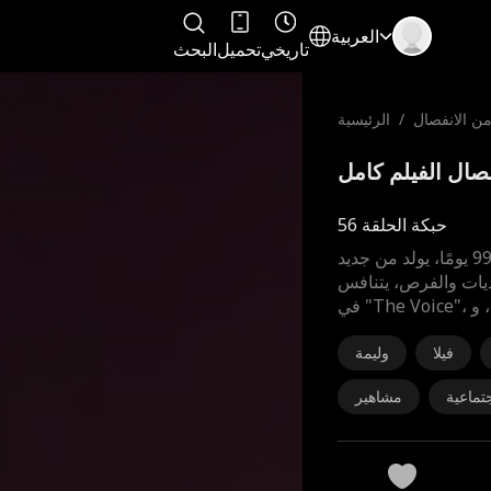
العربية
تاريخي
تحميل
البحث
 من الانفصال
/
الرئيسية
حبكة الحلقة 56
بعد أن ركع أمام زوجته السابقة لمدة 99 يومًا، يولد من جديد
حديات والفرص، يتنافس
، و
فيلا
وليمة
تماعية
مشاهير