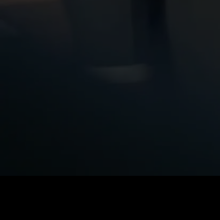
0
:
رصيد
60
:
السعر