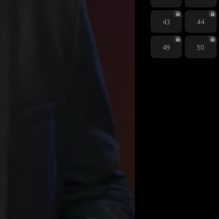
43
44
49
50