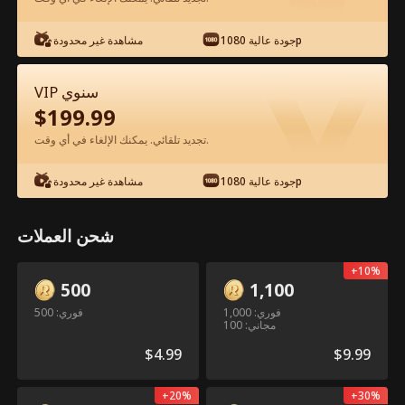
جودة عالية 1080p
مشاهدة غير محدودة
شاهد مجانًا في التطبيق
VIP سنوي
$
199.99
تجديد تلقائي. يمكنك الإلغاء في أي وقت.
جودة عالية 1080p
مشاهدة غير محدودة
الحلقة 57 - استيقاظ المرأة القوية الفيلم
شحن العملات
كامل
+
10
%
500
1,100
جميع الحلقات
50-85
0-49
فوري: 1,000
فوري: 500
مجاني: 100
57
58
59
60
61
6
$
4.99
$
9.99
+
20
%
+
30
%