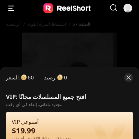
الحلقة 57
/
استيقاظ المرأة القوية
/
الرئيسية
0
:
رصيد
60
:
السعر
VIP: افتح جميع المسلسلات مجانًا
هذه حلقة مدفوعة. يرجى فتح القفل
تجديد تلقائي. إلغاء في أي وقت.
للمشاهدة.
VIP أسبوعي
$
19.99
60
فتح القفل الآن
تجديد تلقائي. يمكنك الإلغاء في أي وقت.