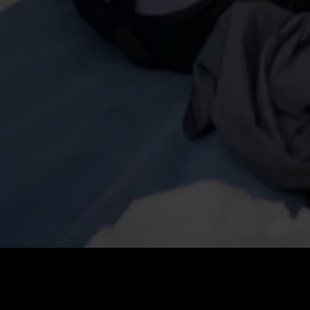
0
:
رصيد
60
:
السعر