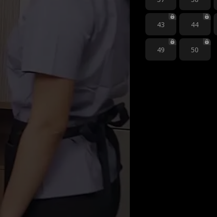
43
44
49
50