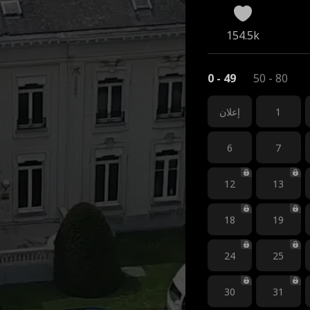
154.5k
0 - 49
50 - 80
1
إعلان
6
7
12
13
18
19
24
25
30
31