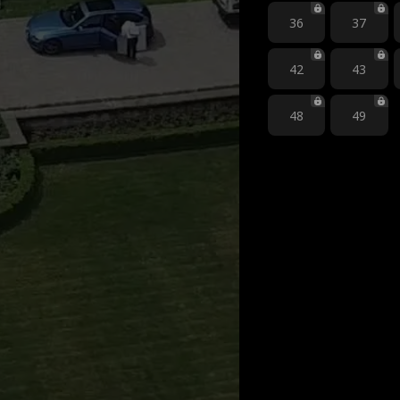
36
37
42
43
48
49