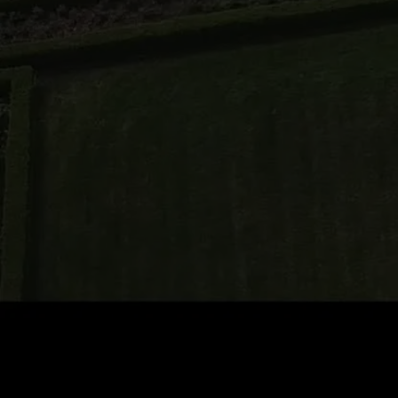
0
:
رصيد
60
:
السعر