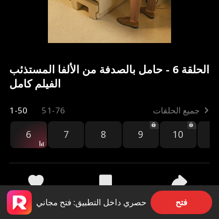
الحلقة 6 - حامل بالصدفة من الألفا المستذئب
الفيلم كامل
جميع الحلقات
51-76
1-50
6
7
8
9
10
1
مشاركة
559k
1.2M
فتح
حصري داخل التطبيق: فتح مجاني