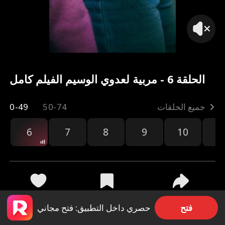
الحلقة 6 - مربية لعدوي الوسيم الفيلم كامل
جميع الحلقات
50-74
0-49
6
7
8
9
10
1
مشاركة
9.3k
759
فتح
حصري داخل التطبيق: فتح مجاني