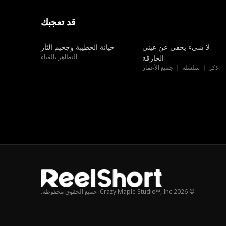
قد تعجبك
مدبلج
مدبلج
لا شيء يخفى عن عيني
خيانة الخطيبة وجحيم الثأر
التظاهر بالغباء
الخارقة
ذكر ｜ سلسلة ｜ جميع الأعمار
© 2026 Crazy Maple Studio™, Inc. جميع الحقوق محفوظة.