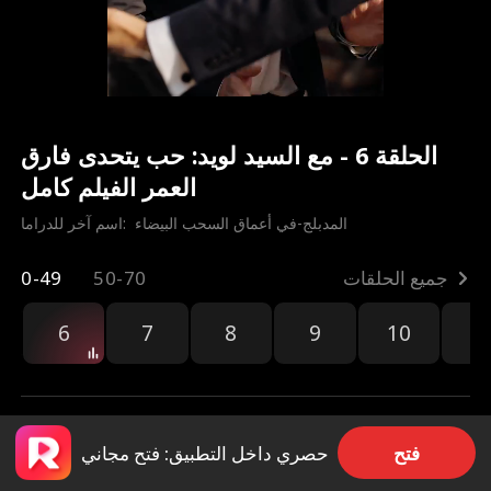
الحلقة 6 - مع السيد لويد: حب يتحدى فارق
العمر الفيلم كامل
المدبلج-في أعماق السحب البيضاء
اسم آخر للدراما:  
جميع الحلقات
50-70
0-49
6
7
8
9
10
1
فتح
حصري داخل التطبيق: فتح مجاني
مشاركة
207.2k
7.6k