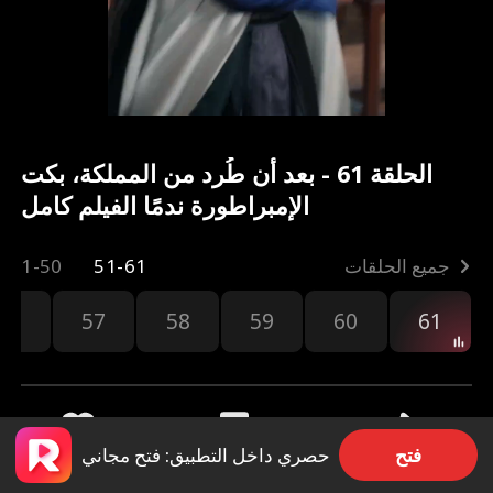
الحلقة 61 - بعد أن طُرد من المملكة، بكت
الإمبراطورة ندمًا الفيلم كامل
جميع الحلقات
51-61
1-50
56
57
58
59
60
61
فتح
حصري داخل التطبيق: فتح مجاني
مشاركة
16.8k
433