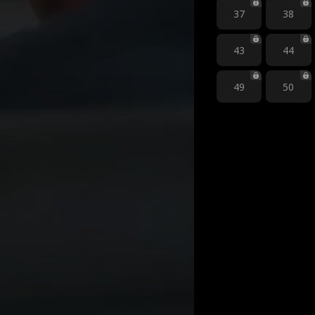
37
38
43
44
49
50