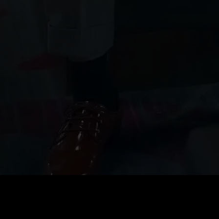
0
:
رصيد
60
:
السعر