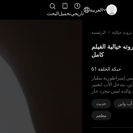
العربية
تاريخي
تحميل
البحث
/
الرئيسية
لقة 61 - والدي الحارس ثروته خيالية الفيلم
كامل
حبكة الحلقة 61
ني إمبراطورية بمليار
بن، يتدخل الأب لتغيير
ن والده ليس مجرد حار
أب وابن
حديث
مطعم