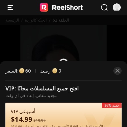
الحلقة 62
/
الحبّ كالوردة
/
الرئيسية
0
:
رصيد
60
:
السعر
VIP: افتح جميع المسلسلات مجانًا
هذه حلقة مدفوعة. يرجى فتح القفل
تجديد تلقائي. إلغاء في أي وقت.
للمشاهدة.
26% خصم
VIP أسبوعي
$
14.99
60
فتح القفل الآن
$
19.99
$14.99 لـالأسبوع الأول، ثم $19.99/أسبوع. يمكن الإلغاء في أي وقت.