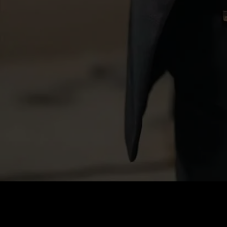
0
:
رصيد
60
:
السعر