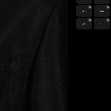
43
44
49
50