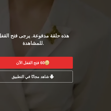
هذه حلقة مدفوعة. يرجى فتح القف
للمشاهدة.
60
فتح القفل الآن
شاهد مجانًا في التطبيق