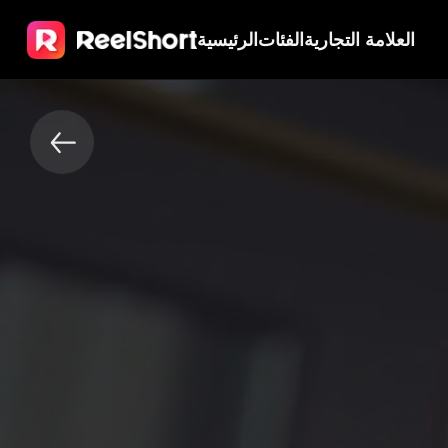
العلامة التجارية
الفئات
الرئيسية