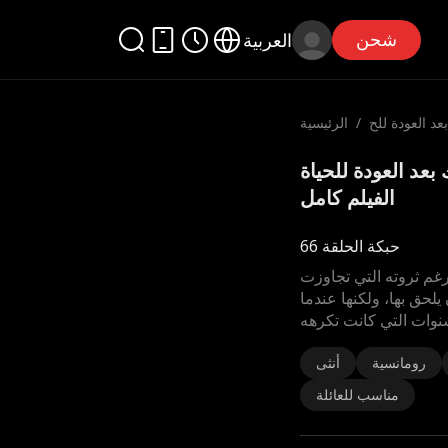
شحن
العربية
د العودة للح
/
الرئيسية
ياة
انيك بعد العودة للحياة
الفيلم كامل
حبكة الحلقة 66
رغم ثروته التي تجاوزت
لحق بها، ولكنها عندما
نوات التي كانت تكرهه
رومانسية
أنثى
مناسب للعائلة