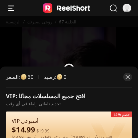
الحلقة 67
/
رؤيتي بصيرتك
/
الرئيسية
0
:
رصيد
60
:
السعر
VIP: افتح جميع المسلسلات مجانًا
هذه حلقة مدفوعة. يرجى فتح القفل
تجديد تلقائي. إلغاء في أي وقت.
للمشاهدة.
26% خصم
VIP أسبوعي
$
14.99
60
فتح القفل الآن
$
19.99
$14.99 لـالأسبوع الأول، ثم $19.99/أسبوع. يمكن الإلغاء في أي وقت.