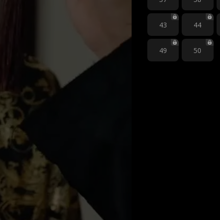
43
44
49
50