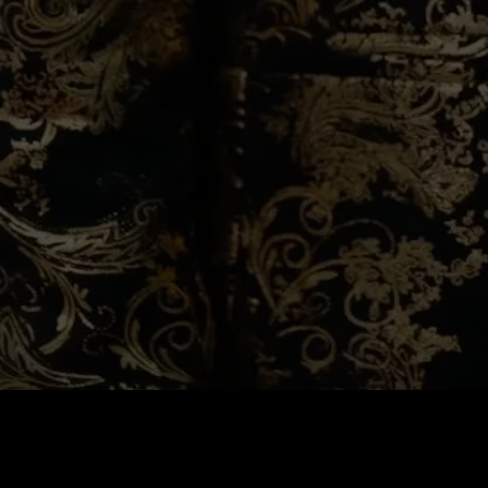
0
:
رصيد
60
:
السعر