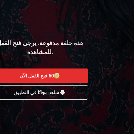
هذه حلقة مدفوعة. يرجى فتح القف
للمشاهدة.
60
فتح القفل الآن
شاهد مجانًا في التطبيق