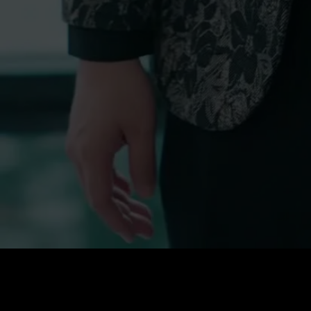
0
:
رصيد
60
:
السعر