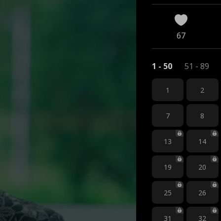
67
1 - 50
51 - 89
1
2
7
8
13
14
19
20
25
26
31
32