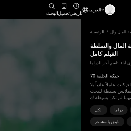
العربية
تاريخي
تحميل
البحث
ة المال وال
/
الرئيسية
سلطة
مالقة المال والسلطة
الفيلم كامل
ى آباء
اسم آخر للدراما:  
حبكة الحلقة 70
أقوى آباء; كنت عاملاً عادياً بلا
 بملابس بسيطة للبحث
يتهما لم تكن بسيطة ك
دراما
الكل
نابض بالمشاعر